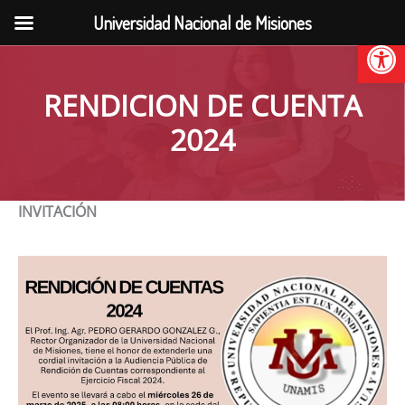
Ir
Universidad Nacional de Misiones
al
Abrir
contenido
RENDICION DE CUENTA
2024
INVITACIÓN